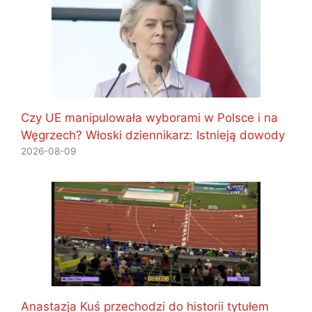
Czy UE manipulowała wyborami w Polsce i na
Węgrzech? Włoski dziennikarz: Istnieją dowody
2026-08-09
Anastazja Kuś przechodzi do historii tytułem