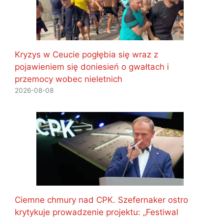
Kryzys w Ceucie pogłębia się wraz z
pojawieniem się doniesień o gwałtach i
przemocy wobec nieletnich
2026-08-08
Ciemne chmury nad CPK. Szefernaker ostro
krytykuje prowadzenie projektu: „Festiwal