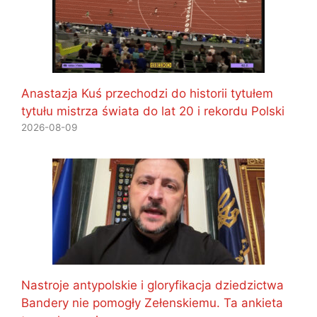
Anastazja Kuś przechodzi do historii tytułem
tytułu mistrza świata do lat 20 i rekordu Polski
2026-08-09
Nastroje antypolskie i gloryfikacja dziedzictwa
Bandery nie pomogły Zełenskiemu. Ta ankieta