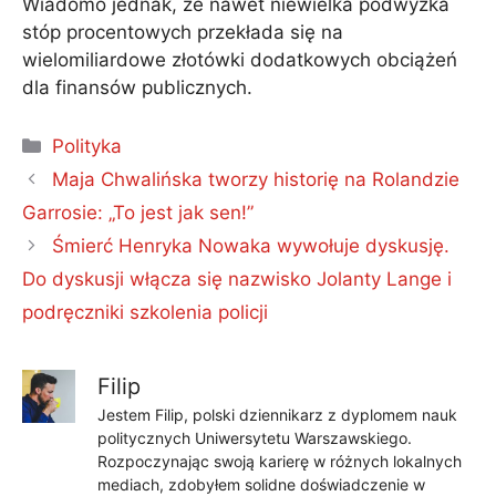
Wiadomo jednak, że nawet niewielka podwyżka
stóp procentowych przekłada się na
wielomiliardowe złotówki dodatkowych obciążeń
dla finansów publicznych.
Kategorie
Polityka
Maja Chwalińska tworzy historię na Rolandzie
Garrosie: „To jest jak sen!”
Śmierć Henryka Nowaka wywołuje dyskusję.
Do dyskusji włącza się nazwisko Jolanty Lange i
podręczniki szkolenia policji
Filip
Jestem Filip, polski dziennikarz z dyplomem nauk
politycznych Uniwersytetu Warszawskiego.
Rozpoczynając swoją karierę w różnych lokalnych
mediach, zdobyłem solidne doświadczenie w