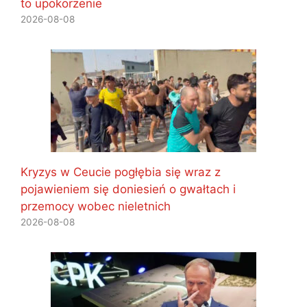
to upokorzenie
2026-08-08
Kryzys w Ceucie pogłębia się wraz z
pojawieniem się doniesień o gwałtach i
przemocy wobec nieletnich
2026-08-08