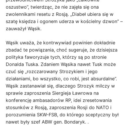
oszustwo”, twierdząc, że nie zajęła się ona
zwolennikami resetu z Rosją. „Diabeł ubiera się w
szatę księdza i ogonem uderza w kościelny dzwon” –
zauważył Wąsik.
Wąsik uważa, że ​​kontrwywiad powinien dokładnie
zbadać te powiązania, choć sugeruje, że dzisiejsza
polityka faworyzuje tych, którzy są po stronie
Donalda Tuska. Zdaniem Wąsika nawet Tusk może
czuć się „rozczarowany Strozykiem i jego
działaniami, bo wszystko, co robi, jest absurdalne”.
Wąsik zastanawiał się, dlaczego Strozyk milczy w
sprawie zaproszenia Siergieja Ławrowa na
konferencję ambasadorów RP, idei zresetowania
stosunków z Rosją, zaproszenia Rosji do NATO i
porozumienia SKW-FSB, do którego sceptyczny był
nawet były szef ABW gen. Bondaryk. .