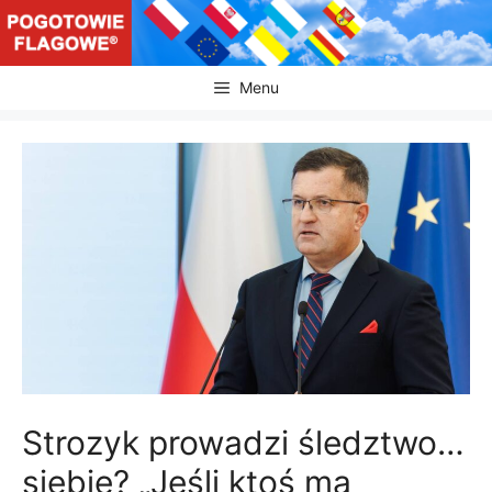
Przejdź
do
treści
Menu
Strozyk prowadzi śledztwo…
siebie? „Jeśli ktoś ma