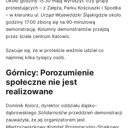
Około godziny 15:30 mają wyruszyć trzy grupy
protestujących – z Załęża, Parku Kościuszki i Spodka
– w kierunku ul.
Urząd Wojewódzki Śląski
gdzie około
godziny 17:00 zbiorą się na 90-minutową
demonstrację. Kolumny demonstrantów przejdą
przez ścisłe centrum Katowic.
Szacuje się, że w proteście weźmie udział co
najmniej kilka tysięcy osób.
Górnicy: Porozumienie
społeczne nie jest
realizowane
Dominik Kolorz, dyrektor oddziału śląsko-
dąbrowskiego
Solidarność
w przeddzień demonstracji
zauważyła, że ​​jej organizatorem jest
Międzyzwiązkowy Komitet Protestacyjno-Strajkowy