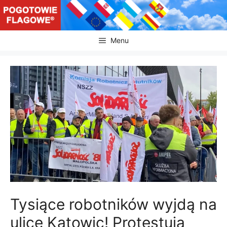
Przejdź
do
treści
Menu
Tysiące robotników wyjdą na
ulice Katowic! Protestują