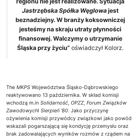
regionu nie jest realizowane. Sytuacja
Jastrzębska Spółka Węglowa
jest
beznadziejny. W branży koksowniczej
jesteśmy na skraju utraty płynności
finansowej. Walczymy o utrzymanie
Śląska przy życiu”
oświadczył Kolorz.
The
MKPS
Województwa Śląsko-Dąbrowskiego
reaktywowano 13 października. W skład komisji
wchodzą m.in
Solidarność
,
OPZZ
,
Forum Związków
Zawodowych
I
Sierpień ’80
. Jako przyczynę
ożywienia komisji przywódcy związkowi jako powód
wskazali pogarszającą się kondycję przemysłu oraz
brak zadowalających wyników rozmów z rządem na