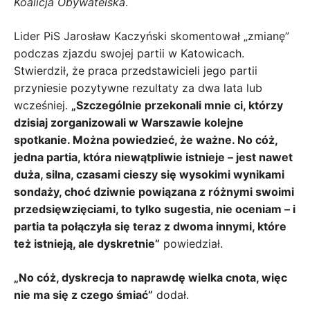
Koalicja Obywatelska
.
Lider PiS Jarosław Kaczyński skomentował „zmianę”
podczas zjazdu swojej partii w Katowicach.
Stwierdził, że praca przedstawicieli jego partii
przyniesie pozytywne rezultaty za dwa lata lub
wcześniej.
„Szczególnie przekonali mnie ci, którzy
dzisiaj zorganizowali w Warszawie kolejne
spotkanie. Można powiedzieć, że ważne. No cóż,
jedna partia, która niewątpliwie istnieje – jest nawet
duża, silna, czasami cieszy się wysokimi wynikami
sondaży, choć dziwnie powiązana z różnymi swoimi
przedsięwzięciami, to tylko sugestia, nie oceniam – i
partia ta połączyła się teraz z dwoma innymi, które
też istnieją, ale dyskretnie”
powiedział.
„No cóż, dyskrecja to naprawdę wielka cnota, więc
nie ma się z czego śmiać”
dodał.