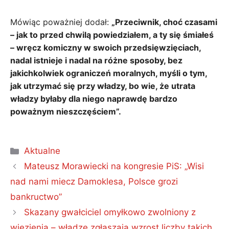
Mówiąc poważniej dodał:
„Przeciwnik, choć czasami
– jak to przed chwilą powiedziałem, a ty się śmiałeś
– wręcz komiczny w swoich przedsięwzięciach,
nadal istnieje i nadal na różne sposoby, bez
jakichkolwiek ograniczeń moralnych, myśli o tym,
jak utrzymać się przy władzy, bo wie, że utrata
władzy byłaby dla niego naprawdę bardzo
poważnym nieszczęściem”.
Kategorie
Aktualne
Mateusz Morawiecki na kongresie PiS: „Wisi
nad nami miecz Damoklesa, Polsce grozi
bankructwo”
Skazany gwałciciel omyłkowo zwolniony z
więzienia – władze zgłaszają wzrost liczby takich