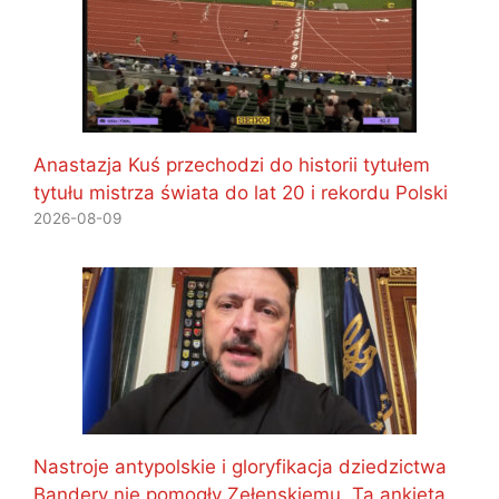
Anastazja Kuś przechodzi do historii tytułem
tytułu mistrza świata do lat 20 i rekordu Polski
2026-08-09
Nastroje antypolskie i gloryfikacja dziedzictwa
Bandery nie pomogły Zełenskiemu. Ta ankieta