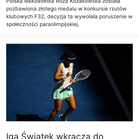
Polska lekkoatletka Róża Kozakowska została
pozbawiona złotego medalu w konkursie rzutów
klubowych F32, decyzja ta wywołała poruszenie w
społeczności paraolimpijskiej.
Iga Świątek wkracza do