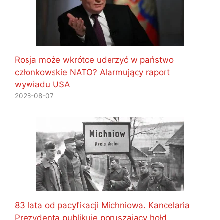
Rosja może wkrótce uderzyć w państwo
członkowskie NATO? Alarmujący raport
wywiadu USA
2026-08-07
83 lata od pacyfikacji Michniowa. Kancelaria
Prezydenta publikuje poruszający hołd