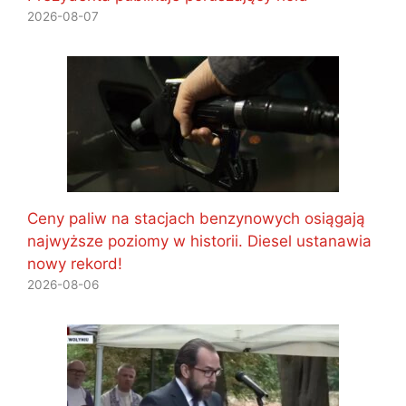
2026-08-07
Ceny paliw na stacjach benzynowych osiągają
najwyższe poziomy w historii. Diesel ustanawia
nowy rekord!
2026-08-06