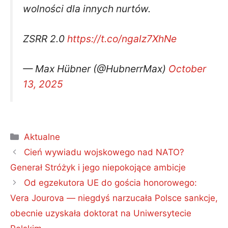
wolności dla innych nurtów.
ZSRR 2.0
https://t.co/ngalz7XhNe
— Max Hübner (@HubnerrMax)
October
13, 2025
Kategorie
Aktualne
Cień wywiadu wojskowego nad NATO?
Generał Stróżyk i jego niepokojące ambicje
Od egzekutora UE do gościa honorowego:
Vera Jourova — niegdyś narzucała Polsce sankcje,
obecnie uzyskała doktorat na Uniwersytecie