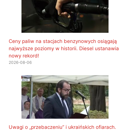
Ceny paliw na stacjach benzynowych osiągają
najwyższe poziomy w historii. Diesel ustanawia
nowy rekord!
2026-08-06
Uwagi o „przebaczeniu” i ukraińskich ofiarach.