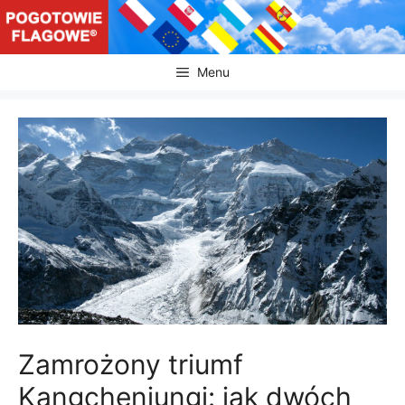
Przejdź
do
treści
Menu
Zamrożony triumf
Kangchenjungi: jak dwóch