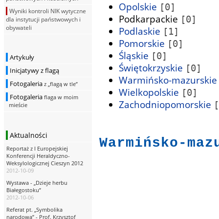
Opolskie
[0]
Wyniki kontroli NIK wytyczne
Podkarpackie
[0]
dla instytucji państwowych i
obywateli
Podlaskie
[1]
Pomorskie
[0]
Śląskie
[0]
Artykuły
Świętokrzyskie
[0]
Inicjatywy z flagą
Warmińsko-mazurski
Fotogaleria
z „flagą w tle”
Wielkopolskie
[0]
Fotogaleria
flaga w moim
Zachodniopomorskie
[
mieście
Aktualności
Warmińsko-maz
Reportaż z I Europejskiej
Konferencji Heraldyczno-
Weksylologicznej Cieszyn 2012
2012-10-09
Wystawa - „Dzieje herbu
Białegostoku”
2012-10-06
Referat pt. „Symbolika
narodowa” - Prof. Krzysztof