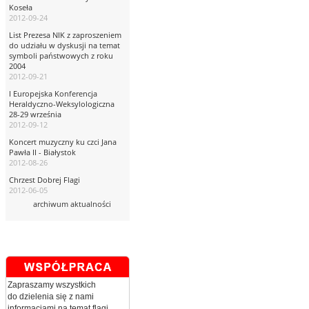
Koseła
2012-09-24
List Prezesa NIK z zaproszeniem
do udziału w dyskusji na temat
symboli państwowych z roku
2004
2012-09-21
I Europejska Konferencja
Heraldyczno-Weksylologiczna
28-29 września
2012-09-12
Koncert muzyczny ku czci Jana
Pawła II - Białystok
2012-08-26
Chrzest Dobrej Flagi
2012-06-05
archiwum aktualności
Zapraszamy wszystkich
do dzielenia się z nami
informacjami na temat flagi.