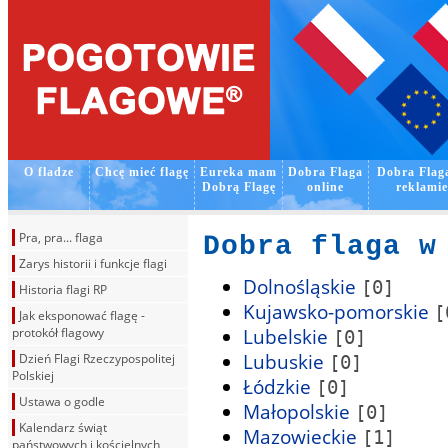
O fladze
Chcę mieć flagę
Eureka mam­­
Dobra Flaga
Dobra Flag
Dobrą Flagę
online
reklamie
Pra, pra... flaga
Dobra flaga w
Zarys historii i funkcje flagi
Dolnośląskie
[0]
Historia flagi RP
Kujawsko-pomorskie
[
Jak eksponować flagę -
Lubelskie
protokół flagowy
[0]
Lubuskie
Dzień Flagi Rzeczypospolitej
[0]
Polskiej
Łódzkie
[0]
Ustawa o godle
Małopolskie
[0]
Kalendarz świąt
Mazowieckie
[1]
państwowych i kościelnych