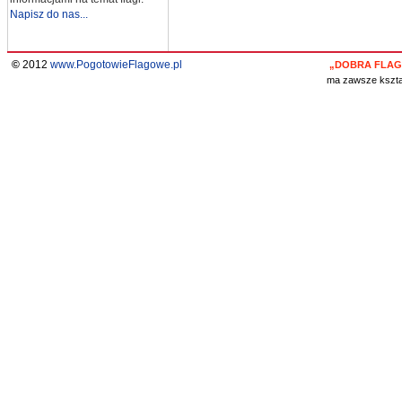
Napisz do nas...
©
2012
www.PogotowieFlagowe.pl
„DOBRA FLAG
ma zawsze kształ