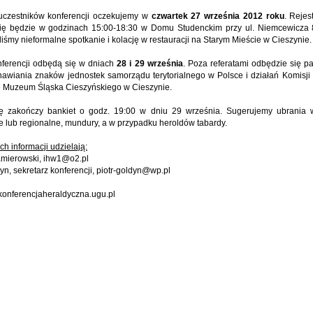
uczestników konferencji oczekujemy w
czwartek 27 września 2012 roku
. Rejes
ię będzie w godzinach 15:00-18:30 w Domu Studenckim przy ul. Niemcewicza 
iśmy nieformalne spotkanie i kolację w restauracji na Starym Mieście w Cieszynie.
ferencji odbędą się w dniach
28 i 29 września
. Poza referatami odbędzie się p
nawiania znaków jednostek samorządu terytorialnego w Polsce i działań Komisji
 Muzeum Śląska Cieszyńskiego w Cieszynie.
ę zakończy bankiet o godz. 19:00 w dniu 29 września. Sugerujemy ubrania w
ie lub regionalne, mundury, a w przypadku heroldów tabardy.
h informacji udzielają:
namierowski,
ihw1@o2.pl
dyn, sekretarz konferencji,
piotr-goldyn@wp.pl
.konferencjaheraldyczna.ugu.pl