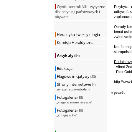
Wyniki kontroli NIK - wytyczne
Przybycia 
dla instytucji państwowych i
odbywać s
obywateli
zaplanowal
Obrady kon
temat usta
Heraldyka i weksylologia
zwiedzanie
Komisja Heraldyczna
Konferencj
staropolsk
Artykuły
(34)
Dodatkowyc
- Alfred Z
Edukacja
- Piotr Goł
Flagowe inicjatywy
(23)
http://www
Strony internetowe
(4)
związane z symbolami
« powrót
Fotogaleria
(18)
„Flaga w moim mieście”
Fotogaleria
(10)
„Z flagą w tle”