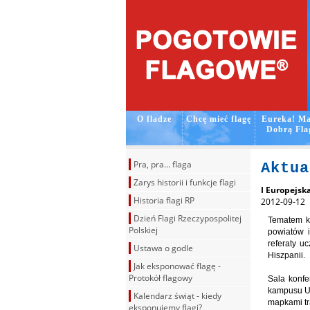
O fladze
Chcę mieć flagę
Eureka! Ma
Dobrą Fla
Pra, pra... flaga
Aktua
Zarys historii i funkcje flagi
I Europejsk
Historia flagi RP
2012-09-12
Dzień Flagi Rzeczypospolitej
Tematem ko
Polskiej
powiatów i
referaty uc
Ustawa o godle
Hiszpanii.
Jak eksponować flagę -
Protokół flagowy
Sala konfe
kampusu Un
Kalendarz świąt - kiedy
mapkami tr
eksponujemy flagi?