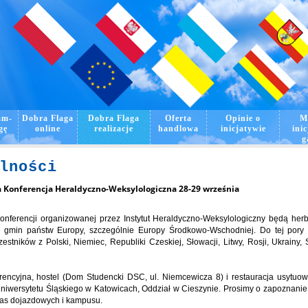
m­­
Dobra Flaga
Dobra Flaga
Oferta
Opinie o
M
gę
online
realizacje
handlowa
inicjatywie
inic
g
lności
a Konferencja Heraldyczno-Weksylologiczna 28-29 września
nferencji organizowanej przez Instytut Heraldyczno-Weksylologiczny będą herby 
 gmin państw Europy, szczególnie Europy Środkowo-Wschodniej. Do tej pory 
zestników z Polski, Niemiec, Republiki Czeskiej, Słowacji, Litwy, Rosji, Ukrainy, 
rencyjna, hostel (Dom Studencki DSC, ul. Niemcewicza 8) i restauracja usytuo
iwersytetu Śląskiego w Katowicach, Oddział w Cieszynie. Prosimy o zapoznanie
as dojazdowych i kampusu.