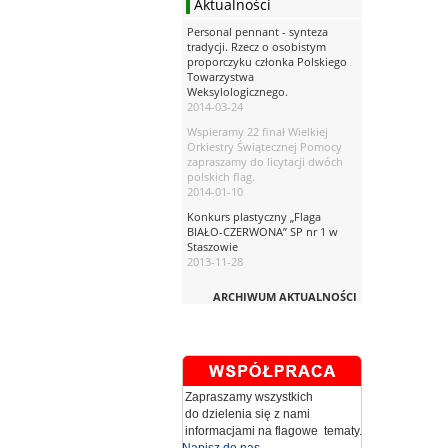
Aktualności
Personal pennant - synteza
tradycji. Rzecz o osobistym
proporczyku członka Polskiego
Towarzystwa
Weksylologicznego.
2014-03-24
Wspieramy 22 finał Wielkiej
Orkiestry Świątecznej Pomocy
zapraszamy do licytacji dwóch
polskich flag.
2014-01-10
Konkurs plastyczny „Flaga
BIAŁO-CZERWONA” SP nr 1 w
Staszowie
2013-11-28
ARCHIWUM AKTUALNOŚCI
Zapraszamy wszystkich
do dzielenia się z nami
informacjami na flagowe tematy.