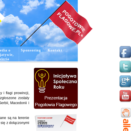
edia o
Sponsoring
Kontakt
jatywie,
aleria
i flagi prowincji,
zgłoszone zostały
Serbii, Macedonii i
wane są na terenie
 się z dołączonymi