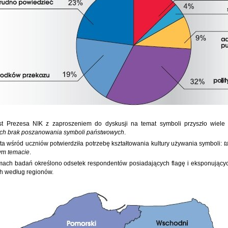
st Prezesa NIK z zaproszeniem do dyskusji na temat symboli przyszło wiele
ych brak poszanowania symboli państwowych
.
ta wśród uczniów potwierdziła potrzebę kształtowania kultury używania symboli:
t
ym temacie
.
ach badań określono odsetek respondentów posiadających flagę i eksponujących
h według regionów.