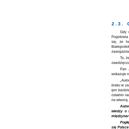
2.3. 
Gdy 
Pogotowia 
się, że h
Białegost
zaangażowa
To, ż
zawdzięcz
Pan J
wskazuje n
„Auto
braku w za
tym bardzi
ostatnio r
na własną,
Autor
wiedzy o 
międzynar
Pogłę
się Polsce