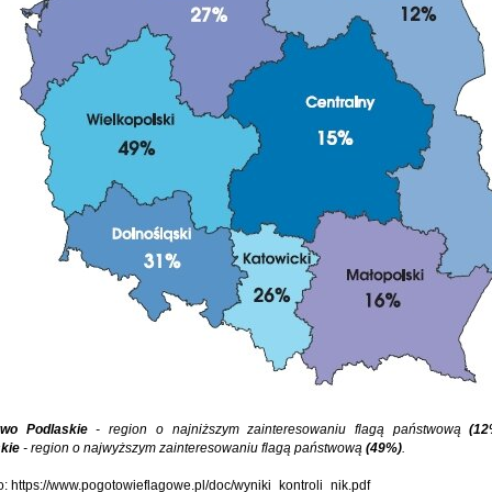
wo Podlaskie
- region o najniższym zainteresowaniu flagą państwową
(12
kie
- region o najwyższym zainteresowaniu flagą państwową
(49%)
.
o: https://www.pogotowieflagowe.pl/doc/wyniki_kontroli_nik.pdf