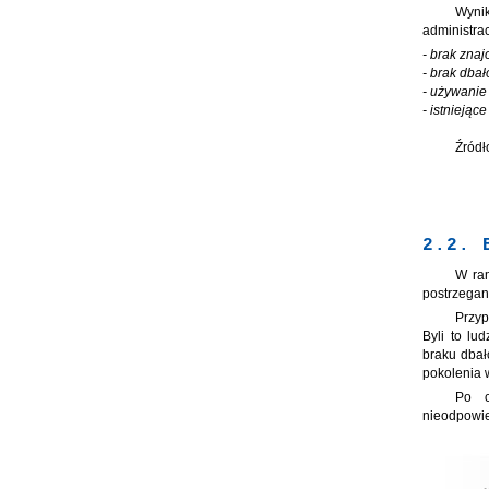
Wynik
administrac
- brak zna
- brak dba
- używanie
- istnieją
Źródł
2.2. 
W ram
postrzegan
Przyp
Byli to lu
braku dbał
pokolenia 
Po c
nieodpowie