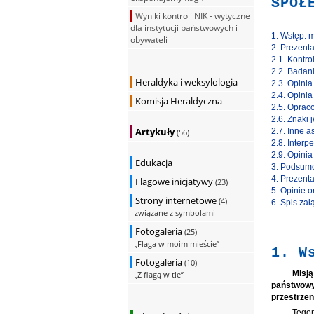
SPOŁ
Wyniki kontroli NIK - wytyczne
dla instytucji państwowych i
1. Wstęp: m
obywateli
2. Prezent
2.1. Kontro
2.2. Bada
Heraldyka i weksylologia
2.3. Opini
2.4. Opinia
Komisja Heraldyczna
2.5. Opra
2.6. Znaki
Artykuły
2.7. Inne 
(56)
2.8. Interp
2.9. Opini
Edukacja
3. Podsumo
4. Prezenta
Flagowe inicjatywy
(23)
5. Opinie o
Strony internetowe
(4)
6. Spis za
związane z symbolami
Fotogaleria
(25)
„Flaga w moim mieście”
1. W
Fotogaleria
(10)
Misj
„Z flagą w tle”
państwowy
przestrzen
Tegor