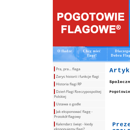
O fladze
Chcę mieć
Dlaczeg
flagę!
Dobra Fla
Pra, pra... flaga
Artyk
Zarys historii i funkcje flagi
Społecz
Historia flagi RP
Dzień Flagi Rzeczypospolitej
Pogotowi
Polskiej
Ustawa o godle
Jak eksponować flagę -
Protokół flagowy
Pre
Kalendarz świąt - kiedy
eksponujemy flagi?