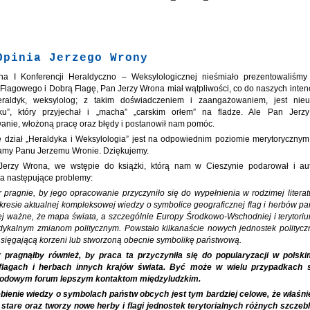
Opinia Jerzego Wrony
na I Konferencji Heraldyczno – Weksylologicznej nieśmiało prezentowaliśm
Flagowego i Dobrą Flagę, Pan Jerzy Wrona miał wątpliwości, co do naszych intencj
eraldyk, weksylolog; z takim doświadczeniem i zaangażowaniem, jest nie
oku”, który przyjechał i „macha” „carskim orłem” na fladze. Ale Pan Jerz
nie, włożoną pracę oraz błędy i postanowił nam pomóc.
e dział „Heraldyka i Weksylologia” jest na odpowiednim poziomie merytorycznym
amy Panu Jerzemu Wronie. Dziękujemy.
erzy Wrona, we wstępie do książki, którą nam w Cieszynie podarował i aut
a następujące problemy:
r pragnie, by jego opracowanie przyczyniło się do wypełnienia w rodzimej literat
kresie aktualnej kompleksowej wiedzy o symbolice geograficznej flag i herbów pa
ej ważne, że mapa świata, a szczególnie Europy Środkowo-Wschodniej i terytori
adykalnym zmianom politycznym. Powstało kilkanaście nowych jednostek polityc
 sięgającą korzeni lub stworzoną obecnie symbolikę państwową.
 pragnąłby również, by praca ta przyczyniła się do popularyzacji w polsk
flagach i herbach innych krajów świata. Być może w wielu przypadkach s
odowym forum lepszym kontaktom międzyludzkim.
bienie wiedzy o symbolach państw obcych jest tym bardziej celowe, że właśni
 stare oraz tworzy nowe herby i flagi jednostek terytorialnych różnych szczebl