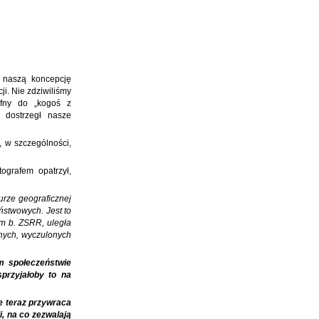
y naszą koncepcję
i. Nie zdziwiliśmy
ufny do „kogoś z
y dostrzegł nasze
, w szczególności,
ografem opatrzył,
urze geograficznej
ństwowych. Jest to
um b. ZSRR, uległa
znych, wyczulonych
im społeczeństwie
przyjałoby to na
e teraz przywraca
i, na co zezwalają