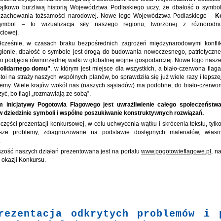
ątkowo burzliwą historią Województwa Podlaskiego uczy, że dbałość o symbo
 zachowania tożsamości narodowej. Nowe logo Województwa Podlaskiego –
K
ymbol – to wizualizacja siły naszego regionu, tworzonej z różnorodno
ciowej.
łcześnie, w czasach braku bezpośrednich zagrożeń międzynarodowymi konfli
ionie, dbałość o symbole jest drogą do budowania nowoczesnego, patriotyczn
o podjęcia równorzędnej walki w globalnej wojnie gospodarczej. Nowe logo nasze
olidarnego domu”
, w którym jest miejsce dla wszystkich, a biało-czerwona flaga
toi na straży naszych wspólnych planów, bo sprawdziła się już wiele razy i lepsze
iemy. Wiele krajów wokół nas (naszych sąsiadów) ma podobne, do biało-czerwone
zyć, bo flagi „rozmawiają ze sobą”.
m inicjatywy Pogotowia Flagowego jest uwrażliwienie całego społeczeństw
 dziedzinie symboli i wspólne poszukiwanie konstruktywnych rozwiązań.
 części prezentacji konkursowej, w celu uchwycenia wątku i skrócenia tekstu, tyl
jsze problemy, zdiagnozowane na podstawie dostępnych materiałów, własn
.
zość naszych działań prezentowana jest na portalu
www.pogotowieflagowe.pl
, n
 z okazji Konkursu.
rezentacja odkrytych problemów i 