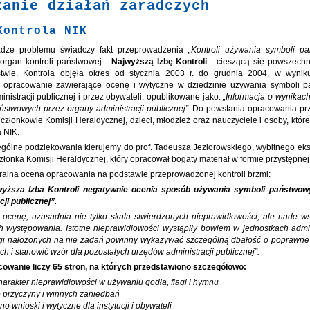
zanie działań zaradczych
Kontrola NIK
dze problemu świadczy fakt przeprowadzenia
„Kontroli używania symboli p
organ kontroli państwowej -
Najwyższą Izbę Kontroli
- cieszącą się powszech
twie. Kontrola objęła okres od stycznia 2003 r. do grudnia 2004, w wyniku
e opracowanie zawierające ocenę i wytyczne w dziedzinie używania symboli 
inistracji publicznej i przez obywateli, opublikowane jako:
„Informacja o wynikach
ństwowych przez organy administracji publicznej”
. Do powstania opracowania przy
 członkowie Komisji Heraldycznej, dzieci, młodzież oraz nauczyciele i osoby, któr
a NIK.
gólne podziękowania kierujemy do prof. Tadeusza Jeziorowskiego, wybitnego eks
 członka Komisji Heraldycznej, który opracował bogaty materiał w formie przystępnej 
alna ocena opracowania na podstawie przeprowadzonej kontroli brzmi:
wyższa Izba Kontroli negatywnie ocenia sposób używania symboli państwow
ji publicznej”.
 ocenę, uzasadnia nie tylko skala stwierdzonych nieprawidłowości, ale nade ws
ch występowania. Istotne nieprawidłowości wystąpiły bowiem w jednostkach admin
ngi nałożonych na nie zadań powinny wykazywać szczególną dbałość o poprawne
h i stanowić wzór dla pozostałych urzędów administracji publicznej”.
owanie liczy 65 stron, na których przedstawiono szczegółowo:
charakter nieprawidłowości w używaniu godła, flagi i hymnu
 przyczyny i winnych zaniedbań
o wnioski i wytyczne dla instytucji i obywateli