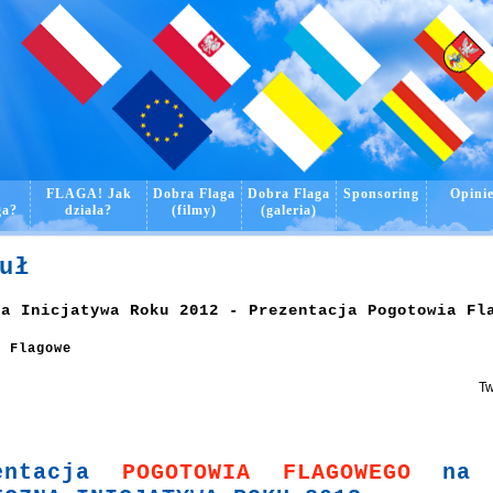
o
FLAGA! Jak
Dobra Flaga
Dobra Flaga
Sponsoring
Opini
ga?
działa?
(filmy)
(galeria)
uł
na Inicjatywa Roku 2012 - Prezentacja Pogotowia Fl
e Flagowe
Tw
zentacja
POGOTOWIA FLAGOWEGO
na k