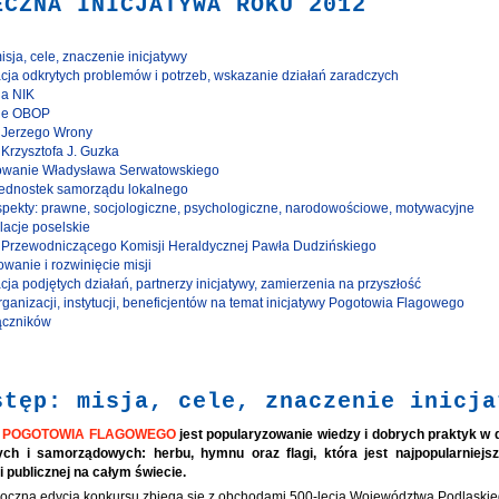
ECZNA INICJATYWA ROKU 2012
isja, cele, znaczenie inicjatywy
acja odkrytych problemów i potrzeb, wskazanie działań zaradczych
la NIK
nie OBOP
a Jerzego Wrony
 Krzysztofa J. Guzka
cowanie Władysława Serwatowskiego
 jednostek samorządu lokalnego
aspekty: prawne, socjologiczne, psychologiczne, narodowościowe, motywacyjne
elacje poselskie
a Przewodniczącego Komisji Heraldycznej Pawła Dudzińskiego
wanie i rozwinięcie misji
cja podjętych działań, partnerzy inicjatywy, zamierzenia na przyszłość
rganizacji, instytucji, beneficjentów na temat inicjatywy Pogotowia Flagowego
łączników
stęp: misja, cele, znaczenie inicja
ą
POGOTOWIA FLAGOWEGO
jest popularyzowanie wiedzy i dobrych praktyk w d
ch i samorządowych: herbu, hymnu oraz flagi, która jest najpopularnie
i publicznej na całym świecie.
oczna edycja konkursu zbiega się z obchodami 500-lecia Województwa Podlaskiego