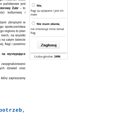
le państwowe jest
Nie
,
olorowy Żubr
– to
flagi są oplątane i jest ich
ści kulturowej i
mało
ktami zbrojnymi w
Nie mam zdania
,
ego społeczeństwa
nie interesuje mnie temat
go regionu to plan
flag
 niech, na wszelki
j na całym świecie
j, flagi i powinno
a na występujące
Liczba głosów:
2496
ko zasygnalizowano
ych działań oraz
a który zapraszamy
potrzeb,