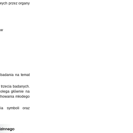
owych przez organy
ów
 badania na temat
 trzecia badanych.
 polega głównie na
ychowania młodego
nia symboli oraz