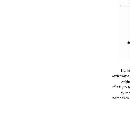
Na li
krytykując
Ankie
wiedzę w t
W ram
narodowyc