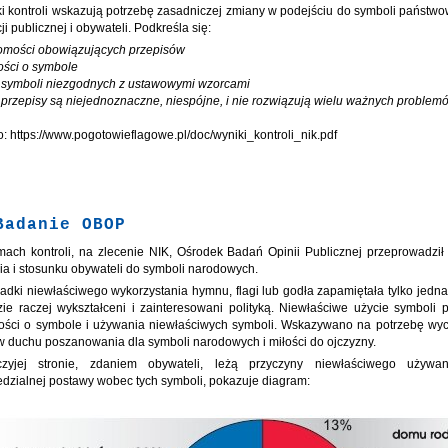
i kontroli wskazują potrzebę zasadniczej zmiany w podejściu do symboli państw
ji publicznej i obywateli. Podkreśla się:
jomości obowiązujących przepisów
łości o symbole
 symboli niezgodnych z ustawowymi wzorcami
ce przepisy są niejednoznaczne, niespójne, i nie rozwiązują wielu ważnych problem
o: https://www.pogotowieflagowe.pl/doc/wyniki_kontroli_nik.pdf
Badanie OBOP
ach kontroli, na zlecenie NIK, Ośrodek Badań Opinii Publicznej przeprowadził
ia i stosunku obywateli do symboli narodowych.
adki niewłaściwego wykorzystania hymnu, flagi lub godła zapamiętała tylko jedna
dzie raczej wykształceni i zainteresowani polityką. Niewłaściwe użycie symboli
ości o symbole i używania niewłaściwych symboli. Wskazywano na potrzebę w
w duchu poszanowania dla symboli narodowych i miłości do ojczyzny.
zyjej stronie, zdaniem obywateli, leżą przyczyny niewłaściwego używa
dzialnej postawy wobec tych symboli, pokazuje diagram: