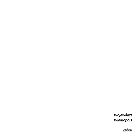
Województ
Wielkopols
Źródł