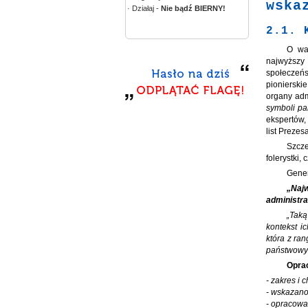
wska
· Działaj -
Nie bądź BIERNY!
2.1. 
O wa
najwyższy 
społeczeńs
pionierski
organy adm
symboli pa
ekspertów,
list Prezes
Szcze
folerystki,
Gener
„Naj
administrac
„Taką
kontekst i
która z ra
państwowyc
Oprac
- zakres i 
- wskazano
- opracowan