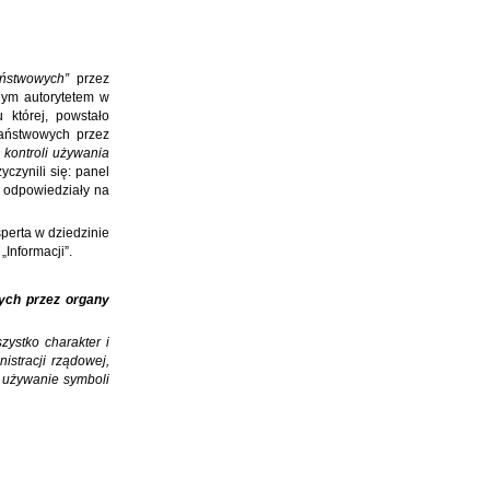
aństwowych”
przez
nym autorytetem w
 której, powstało
państwowych przez
 kontroli używania
czynili się: panel
e odpowiedziały na
perta w dziedzinie
„Informacji”.
ych przez organy
zystko charakter i
istracji rządowej,
 używanie symboli