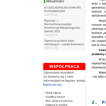
Aktualności
wraz z wyj
III OGÓLNOPOLSKI KONKURS
gwarancją
FOTOGRAFICZNY
również s
2023-02-26
narodowoś
Reportaż - I
Wspó
Wschodnioeuropejska
naszym reg
Konferencja Weksylologiczna -
zdolnego d
Zamość 2022
budowy
„s
2022-09-19
wypadek, s
Tajemnica polskich barw
nie znajdz
narodowych - Leszek Rodziewicz
nas to cies
2020-12-10
Cele
problemy w
W tej
najważnie
obserwacji
Więks
Zapraszamy wszystkich
- nie tylko
do dzielenia się z nami
informacjami na flagowe tematy.
Napisz do nas...
· Wyślij zdjęcie
· Opublikuj artykuł
· Weź udział w konkursie
2. P
· Zagłosuj w sondzie