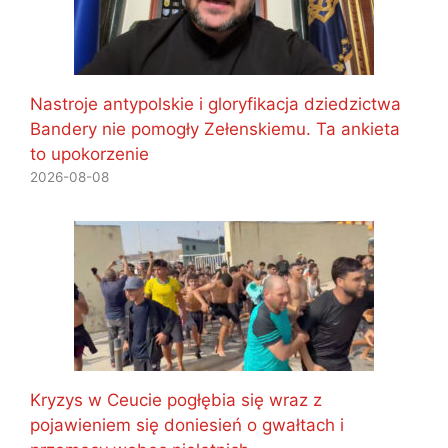
Nastroje antypolskie i gloryfikacja dziedzictwa
Bandery nie pomogły Zełenskiemu. Ta ankieta
to upokorzenie
2026-08-08
Kryzys w Ceucie pogłębia się wraz z
pojawieniem się doniesień o gwałtach i