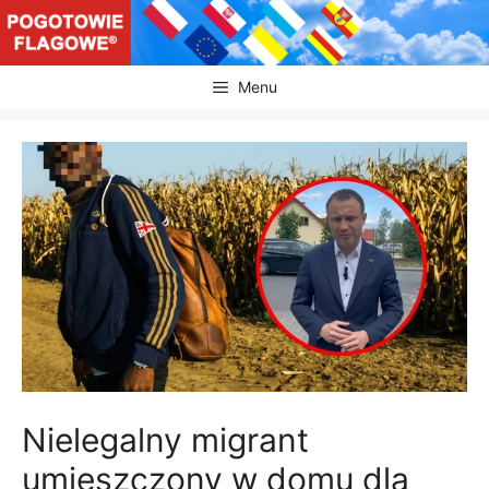
Przejdź
do
treści
Menu
Nielegalny migrant
umieszczony w domu dla