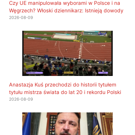
Czy UE manipulowała wyborami w Polsce i na
Węgrzech? Włoski dziennikarz: Istnieją dowody
2026-08-09
Anastazja Kuś przechodzi do historii tytułem
tytułu mistrza świata do lat 20 i rekordu Polski
2026-08-09