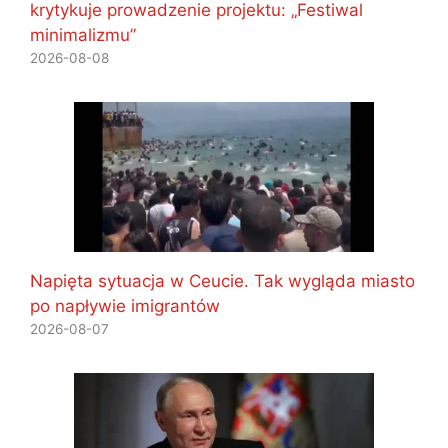
krytykuje prowadzenie projektu: „Festiwal
minimalizmu”
2026-08-08
Napięta sytuacja w Ceucie. Tak wygląda miasto
po napływie imigrantów
2026-08-07