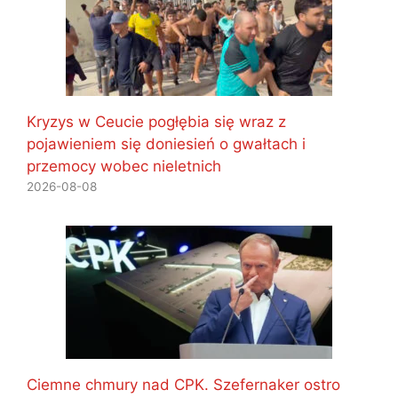
Kryzys w Ceucie pogłębia się wraz z
pojawieniem się doniesień o gwałtach i
przemocy wobec nieletnich
2026-08-08
Ciemne chmury nad CPK. Szefernaker ostro