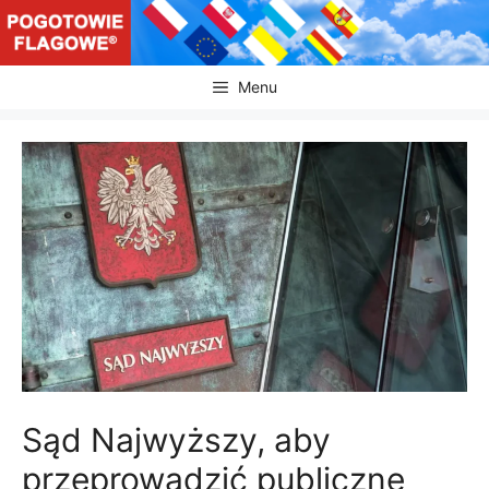
Przejdź
do
treści
Menu
Sąd Najwyższy, aby
przeprowadzić publiczne