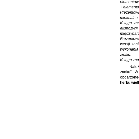
elementów
+ elementu
Prezentowa
minimalne 
Księga zna
ekspozycji
międzynar
Prezentowa
wersji zna
wykonania 
znaku.
Księga znak
Należ
znaku”. W
obdarzoneg
herbu wie