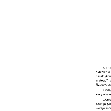
Co to
określeni
heraldyko
małego”
t
Rzeczypospo
Oddaj
który o ksi
„Ksi
znak (w tym
wersja mon