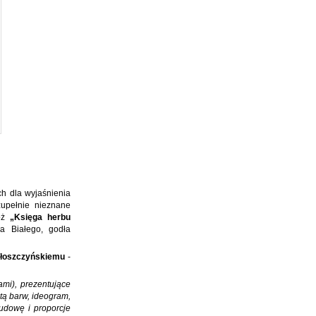
h dla wyjaśnienia
zupełnie nieznane
tóż
„Księga herbu
a Białego, godła
Włoszczyńskiemu
-
ami), prezentujące
etą barw, ideogram,
udowę i proporcje