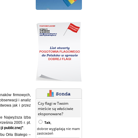
(znaków firmowych,
bserwacji i analiz
Czy flagi w Twoim
twowa jak i przez
mieście są właściwie
eksponowane?
że Najwyższa Izba
Tak
,
ześnia 2005 r. pt.
i publicznej”
.
dobrze wyglądają nie mam
zastrzeżeń
bu Orła Białego –