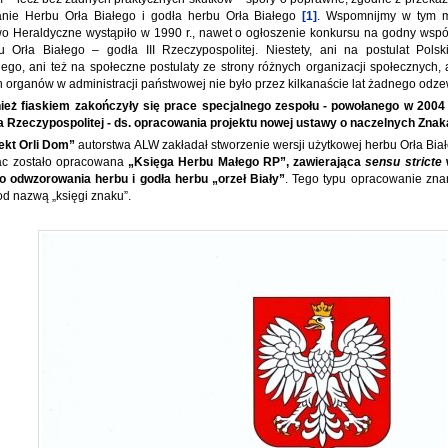
nie Herbu Orła Białego i godła herbu Orła Białego
[1]
. Wspomnijmy w tym mi
o Heraldyczne wystąpiło w 1990 r., nawet o ogłoszenie konkursu na godny wspó
 Orła Białego – godła III Rzeczypospolitej. Niestety, ani na postulat Pols
ego, ani też na społeczne postulaty ze strony różnych organizacji społecznych, a
 organów w administracji państwowej nie było przez kilkanaście lat żadnego odze
eż fiaskiem zakończyły się prace specjalnego zespołu - powołanego w 2004 r
 Rzeczypospolitej - ds. opracowania projektu nowej ustawy o naczelnych Zna
ekt Orli Dom”
autorstwa ALW zakładał stworzenie wersji użytkowej herbu Orła Bia
rac zostało opracowana
„Księga Herbu Małego RP”, zawierająca
sensu stricte
o odwzorowania herbu i godła herbu „orzeł Biały”
. Tego typu opracowanie zna
od nazwą „księgi znaku”.