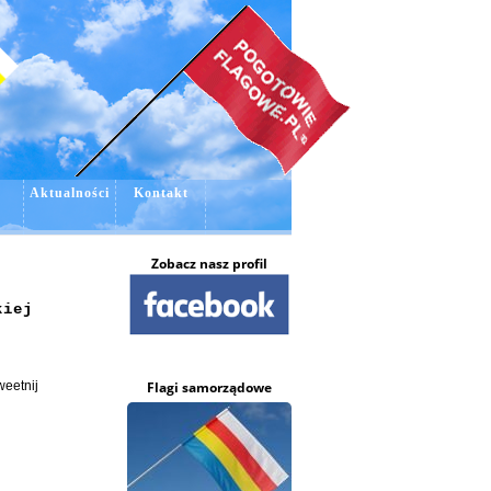
e
Aktualności
Kontakt
Zobacz nasz profil
kiej
Flagi samorządowe
weetnij