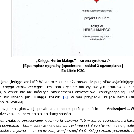
„Księga Herbu Małego” – strona tytułowa ©
[Egzemplarz sygnalny (specimen) – nakład 3 egzemplarze]
Ex Libris KJG
 jest „księga znaku”?
W tym miejscu należy poświecić parę słów wyjaśniającyc
a
„księga herbu małego”
. Jest ono czytelne dla wytrawnych grafików lecz 
m, a wręcz nic nie mówiące przeciętnemu obywatelowi Rzeczypospolitej. O
o nic innego jak
„Księga znaku”
[3]
, w tym przypadku księga herbu Orł
litej Polskiej.
my jednak głos w tej sprawie znakomitemu profesjonaliście – p.
Andrzejowi L. 
ędze znaku pisze w ten oto lapidarny sposób:
ęga znaku
to opracowanie w formie książkowej (lub w formie segregatora z kart
 przypadku – herb) i jego wersje i odmiany w formie i kolorze (wersja z pełną pal
ochromatyczna i achromatyczna, wersje specjalne). Księga znaku prezentuje b