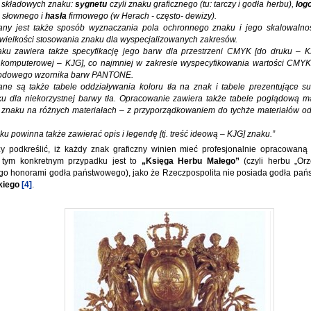
 składowych znaku:
sygnetu
czyli znaku graficznego (tu: tarczy i godła herbu),
log
 słownego i
hasła
firmowego (w Herach - często- dewizy).
ny jest także sposób wyznaczania pola ochronnego znaku i jego skalowalnoś
wielkości stosowania znaku dla wyspecjalizowanych zakresów.
ku zawiera także specyfikację jego barw dla przestrzeni CMYK [do druku – 
 komputerowej – KJG], co najmniej w zakresie wyspecyfikowania wartości CMYK 
odowego wzornika barw PANTONE.
ne są także tabele oddziaływania koloru tła na znak i tabele prezentujące 
ku dla niekorzystnej barwy tła. Opracowanie zawiera także tabele poglądową ma
znaku na różnych materiałach – z przyporządkowaniem do tychże materiałów od
u powinna także zawierać opis i legendę [tj. treść ideową – KJG] znaku.”
y podkreślić, iż każdy znak graficzny winien mieć profesjonalnie opracowaną 
 tym konkretnym przypadku jest to
„Księga Herbu Małego”
(czyli herbu „Orz
o honorami godła państwowego), jako że Rzeczpospolita nie posiada godła pań
lkiego
[4]
.