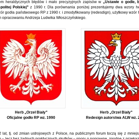
kiem heraldycznych błędów i mało precyzyjnych zapisów w
„Ustawie o godle, 
olitej Polskiej”
z 1990 r. Dla porównania poniżej prezentujemy dwa wzory he
wzór godła państwowego RP z 1990 r. i zmodyfikowany (redesdign), użytkowy wzór 
m opracowaniu Andrzeja Ludwika Włoszczyńskiego.
Herb „Orzeł Biały”
Herb „Orzeł Biały”
Oficjalne godło RP wz. 1990
Redesign autorstwa ALW wz. 
 lat, tj. od zmian ustrojowych z Polsce, na publicznym forum toczą się z mnie
 – lecz bez żadnych praktycznych skutków – spory o poprawne, zgodne z przekaz