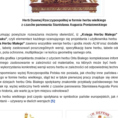
Herb Dawnej Rzeczypospolitej w formie herbu wielkiego
z czasów panowania Stanisława Augusta Poniatowskiego
umując powyższe rozważania możemy stwierdzić, iż
„Księga Herbu Małego”
naku”
, czyli elementarz każdego szanującego się projektanta i użytkownika herbu 
a Herbu Małego”
zawiera wszystkie wersje herbu i godła
modo ALW
oraz dodatko
, tabelę zastosowań poszczególnych wersji, specyfikację barw herbu, tabele od
o, pola ochronne, multiplikacje i w końcu geometrię samego orła.
 dla grafika i projektanta znaków z użyciem herbu Orła Białego kompleksowe infor
cznego zastosowanie w zależności od materiałów, na których może być herb
 wykorzystania konkretnej wersji wzoru herbu w zależności od odpowiedniej techn
spomniano wyżej Rzeczpospolita Polska nie posiada, jak choćby inne państwa e
o w formie herbu wielkiego, stąd też w tytule pierwszej pracy znajduje się okreś
 dziejach herbu Orła Białego spotykamy znakomite przykłady państwowego her
jak np. wyżej widoczny herb wielki z czasów panowania Stanisława Augusta Ponia
o historia, ale warto ją w tym miejscu odnotować!
 herbu wielkiego jest często spotykana w symbolice państw europejskich, jak 
rytanii – używany w dwóch wersjach
[5]
: