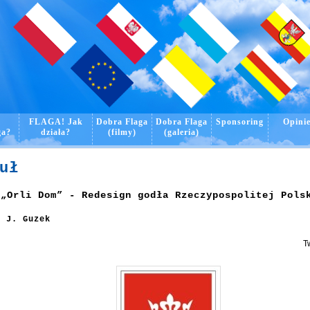
o
FLAGA! Jak
Dobra Flaga
Dobra Flaga
Sponsoring
Opini
ga?
działa?
(filmy)
(galeria)
uł
 „Orli Dom” - Redesign godła Rzeczypospolitej Pols
f J. Guzek
T