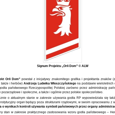
Signum Projektu „Orli Dom” © ALW
ekt Orli Dom”
powstał z inicjatywy znakomitego grafika i projektanta znaków 
a także i herbów)
Andrzeja Ludwika Włoszczyńskiego
na podstawie wieloletnich o
odła państwowego Rzeczypospolitej Polskiej zarówno przez administrację pańs
e pozarządowe i społeczne, a także i ogólnie przez polskie społeczeństwo.
cznie o aktualnym stanie w zakresie używania godła RP wypowiedziała się tak
konstytucyjny organ będący poza strukturami rządowymi, w swoim opracowaniu z wr
a o wynikach kontroli używania symboli państwowych przez organy administracj
y stan w zakresie praktycznego zastosowania wzoru godła państwowego – Her