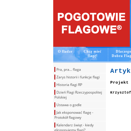
O fladze
Chcę mieć
Dlaczeg
flagę!
Dobra Fla
Pra, pra... flaga
Artyk
Zarys historii i funkcje flagi
Projekt
Historia flagi RP
Dzień Flagi Rzeczypospolitej
Krzyszto
Polskiej
Ustawa o godle
Jak eksponować flagę -
Protokół flagowy
Kalendarz świąt - kiedy
eksponujemy flagi?