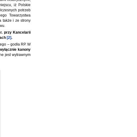
ejscu, iż Polskie
łczesnych potrzeb
kiego Towarzystwa
 także i ze strony
wu.
. przy Kancelarii
kach
[2]
.
łego – godła RP. W
wyłącznie kanony
ne jest wytrawnym