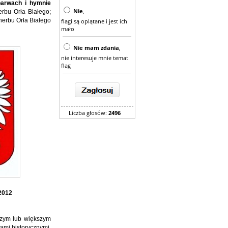
barwach i hymnie
Nie
,
rbu Orła Białego;
herbu Orła Białego
flagi są oplątane i jest ich
mało
Nie mam zdania
,
nie interesuje mnie temat
flag
Liczba głosów:
2496
2012
jszym lub większym
ami historycznymi,