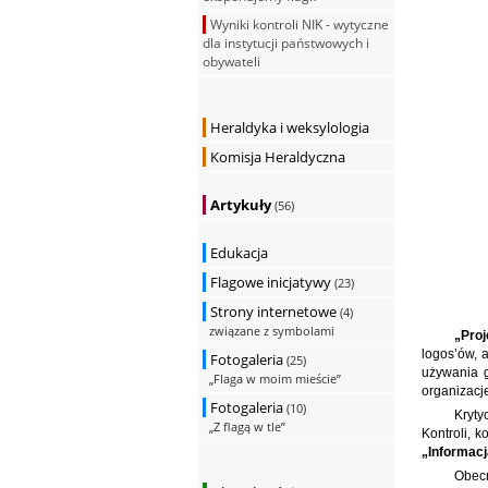
Wyniki kontroli NIK - wytyczne
dla instytucji państwowych i
obywateli
Heraldyka i weksylologia
Komisja Heraldyczna
Artykuły
(56)
Edukacja
Flagowe inicjatywy
(23)
Strony internetowe
(4)
związane z symbolami
„Proj
logos’ów, 
Fotogaleria
(25)
używania g
„Flaga w moim mieście”
organizacj
Fotogaleria
(10)
Kryty
„Z flagą w tle”
Kontroli, 
„Informacj
Obecn