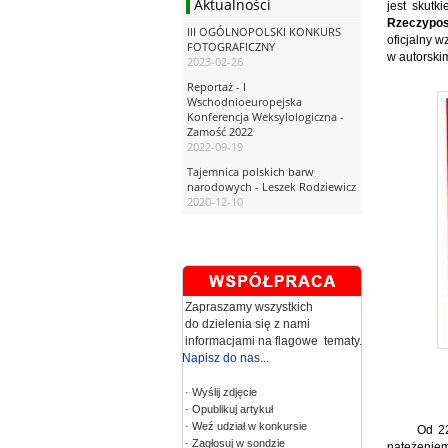
Aktualności
jest skut
Rzeczyposp
III OGÓLNOPOLSKI KONKURS
oficjalny 
FOTOGRAFICZNY
w autorski
2023-02-26
Reportaż - I
Wschodnioeuropejska
Konferencja Weksylologiczna -
Zamość 2022
2022-09-19
Tajemnica polskich barw
narodowych - Leszek Rodziewicz
2020-12-10
Zapraszamy wszystkich
do dzielenia się z nami
informacjami na flagowe tematy.
Napisz do nas...
· Wyślij zdjęcie
· Opublikuj artykuł
· Weź udział w konkursie
Od 22
· Zagłosuj w sondzie
natężeniem