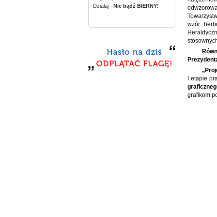
· Działaj -
Nie bądź BIERNY!
odwzorowa
Towarzystw
wzór herbu
Heraldyczn
stosownych
Równi
Prezydenta
„Proj
I etapie p
graficzneg
grafikom p