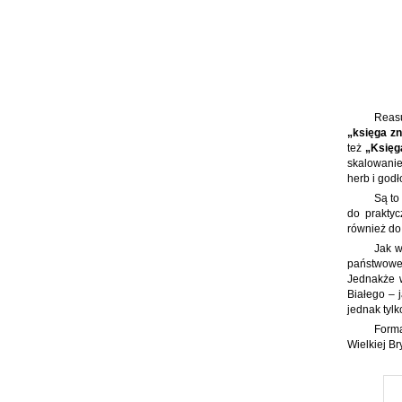
Reas
„księga z
też
„Księg
skalowanie
herb i godł
Są to
do prakty
również do
Jak w
państwoweg
Jednakże w
Białego – 
jednak tylk
Forma
Wielkiej B