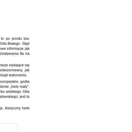
to po prostu tzw.
Orła Białego. Stąd
we informacje jak
działywania tła na
macje nadające się
 odwzorowany, jak
ologii wykonania.
uropejskie, godła
lenie „herb mały”.
bu wielkiego Orła
towskiego; jest to
np. klasyczny herb