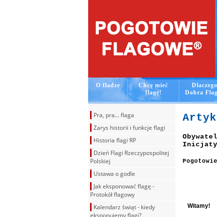
O fladze
Chcę mieć
Dlaczeg
flagę!
Dobra Fla
Pra, pra... flaga
Artyk
Zarys historii i funkcje flagi
Obywate
Historia flagi RP
Inicjat
Dzień Flagi Rzeczypospolitej
Polskiej
Pogotowi
Ustawa o godle
Jak eksponować flagę -
Protokół flagowy
Witamy!
Kalendarz świąt - kiedy
eksponujemy flagi?