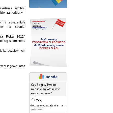
iedzinie symboli
rdziej zaniedbanym
em i reprezentuje
amy na stronie:
tywa Roku 2012”
ać się szerokiemu
kilku pozytywnych
owieFlagowe oraz
Czy flagi w Twoim
mieście są właściwie
eksponowane?
Tak
,
dobrze wyglądają nie mam
zastrzeżeń