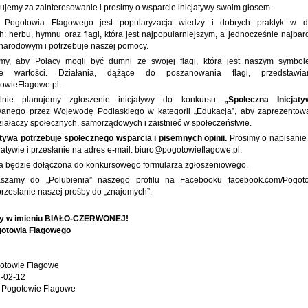
ujemy za zainteresowanie i prosimy o wsparcie inicjatywy swoim głosem.
ą Pogotowia Flagowego jest popularyzacja wiedzy i dobrych praktyk w dz
: herbu, hymnu oraz flagi, która jest najpopularniejszym, a jednocześnie najba
arodowym i potrzebuje naszej pomocy.
my, aby Polacy mogli być dumni ze swojej flagi, która jest naszym symbol
czne wartości. Działania, dążące do poszanowania flagi, przedstawi
owieFlagowe.pl.
alnie planujemy zgłoszenie inicjatywy do konkursu
„Społeczna Inicja
wanego przez Wojewodę Podlaskiego w kategorii „Edukacja”, aby zaprezentow
iałaczy społecznych, samorządowych i zaistnieć w społeczeństwie.
atywa potrzebuje społecznego wsparcia i pisemnych opinii.
Prosimy o napisanie 
jatywie i przesłanie na adres e-mail:
biuro@pogotowieflagowe.pl
.
a będzie dołączona do konkursowego formularza zgłoszeniowego.
aszamy do „Polubienia” naszego profilu na Facebooku facebook.com/Pogot
przesłanie naszej prośby do „znajomych”.
y w imieniu BIAŁO-CZERWONEJ!
gotowia Flagowego
otowie Flagowe
-02-12
Pogotowie Flagowe