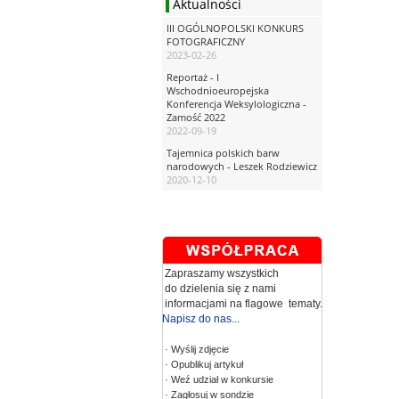
Aktualności
III OGÓLNOPOLSKI KONKURS
FOTOGRAFICZNY
2023-02-26
Reportaż - I
Wschodnioeuropejska
Konferencja Weksylologiczna -
Zamość 2022
2022-09-19
Tajemnica polskich barw
narodowych - Leszek Rodziewicz
2020-12-10
Zapraszamy wszystkich
do dzielenia się z nami
informacjami na flagowe tematy.
Napisz do nas...
· Wyślij zdjęcie
· Opublikuj artykuł
· Weź udział w konkursie
· Zagłosuj w sondzie