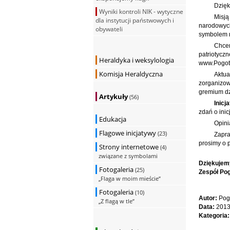
Dzięk
Wyniki kontroli NIK - wytyczne
Misj
dla instytucji państwowych i
narodowych
obywateli
symbolem n
Chce
patrioty
Heraldyka i weksylologia
www.Pogot
Komisja Heraldyczna
Aktu
zorganizo
gremium dz
Artykuły
(56)
Inicj
zdań o inic
Edukacja
Opini
Flagowe inicjatywy
(23)
Zapr
prosimy o 
Strony internetowe
(4)
związane z symbolami
Dziękujem
Fotogaleria
(25)
Zespół Po
„Flaga w moim mieście”
Fotogaleria
(10)
Autor:
Pog
„Z flagą w tle”
Data:
2013
Kategoria: