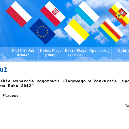
o
FLAGA! Jak
Dobra Flaga
Dobra Flaga
Sponsoring
Opini
ga?
działa?
(filmy)
(galeria)
uł
lskie wsparcie Pogotowia Flagowego w konkursie „Sp
ywa Roku 2012”
e Flagowe
Tw