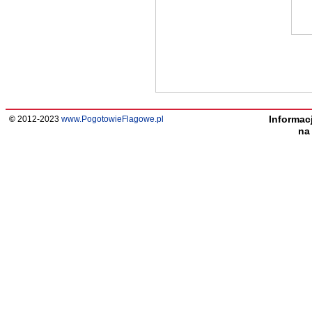
Informac
©
2012-2023
www.PogotowieFlagowe.pl
n