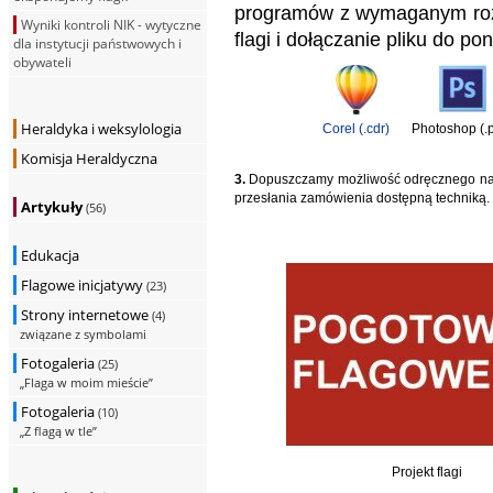
programów z wymaganym roz
Wyniki kontroli NIK - wytyczne
flagi i dołączanie pliku do p
dla instytucji państwowych i
obywateli
Heraldyka i weksylologia
Corel (.cdr)
Photoshop (.
Komisja Heraldyczna
3.
Dopuszczamy możliwość odręcznego naryso
przesłania zamówienia dostępną techniką.
Artykuły
(56)
Edukacja
Flagowe inicjatywy
(23)
Strony internetowe
(4)
związane z symbolami
Fotogaleria
(25)
„Flaga w moim mieście”
Fotogaleria
(10)
„Z flagą w tle”
Projekt flagi