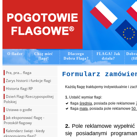
O fladze
Chcę mieć
Dlaczego
FLAGA! Jak
Dobra
flagę!
Dobra Flaga?
działa?
(fi
Pra, pra... flaga
Formularz zamówi
Zarys historii i funkcje flagi
Każdą flagę traktujemy indywidualnie i za
Historia flagi RP
Dzień Flagi Rzeczypospolitej
1.
Ustalić wymiar flagi:
Polskiej
flaga
średnia
, posiada pole reklamowe
flaga
mała
, posiada pole reklamowe
50 
Ustawa o godle
Jak eksponować flagę -
Protokół flagowy
2.
Pole reklamowe wypełnić w
Kalendarz świąt - kiedy
się posiadanymi programam
eksponujemy flagi?