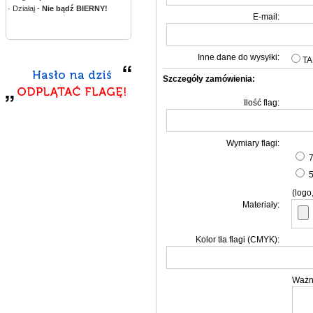
· Działaj -
Nie bądź BIERNY!
E-mail:
Inne dane do wysyłki:
T
Szczegóły zamówienia:
Ilość flag:
Wymiary flagi:
7
5
(logo,
Materiały:
Kolor tła flagi (CMYK):
Ważn