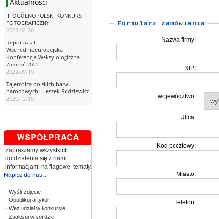
Aktualności
III OGÓLNOPOLSKI KONKURS
FOTOGRAFICZNY
Formularz zamówienia
2023-02-26
Nazwa firmy:
Reportaż - I
Wschodnioeuropejska
Konferencja Weksylologiczna -
Zamość 2022
NIP:
2022-09-19
Tajemnica polskich barw
narodowych - Leszek Rodziewicz
województwo:
2020-12-10
Ulica:
Kod pocztowy:
Zapraszamy wszystkich
do dzielenia się z nami
informacjami na flagowe tematy.
Miasto:
Napisz do nas...
· Wyślij zdjęcie
· Opublikuj artykuł
Telefon:
· Weź udział w konkursie
· Zagłosuj w sondzie